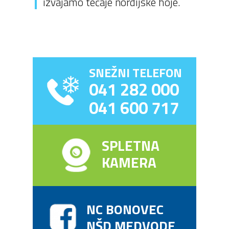
izvajamo tečaje nordijske hoje.
SNEŽNI TELEFON
041 282 000
041 600 717
SPLETNA
KAMERA
NC BONOVEC
NŠD MEDVODE